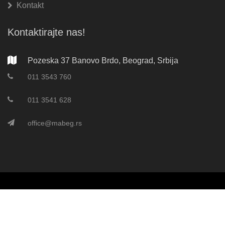
Kontakt
Kontaktirajte nas!
Pozeska 37 Banovo Brdo, Beograd, Srbija
011 3543 760
011 3541 628
office@mabeg.rs
©
2026 Mabeg d.o.o. | Sva prava zadržana