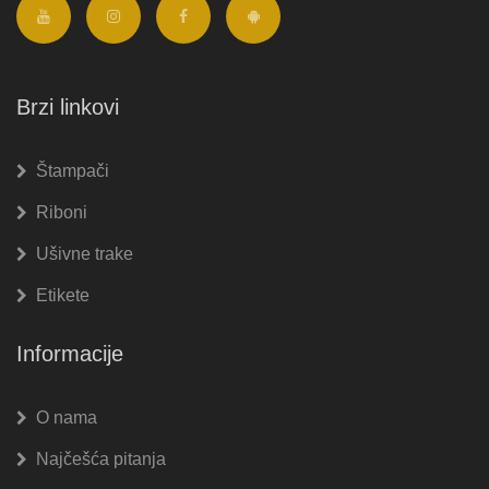
Brzi linkovi
Štampači
Riboni
Ušivne trake
Etikete
Informacije
O nama
Najčešća pitanja