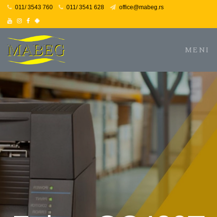
011/ 3543 760
011/ 3541 628
office@mabeg.rs
Youtube
Instagram
Facebook
Facebook
MENI