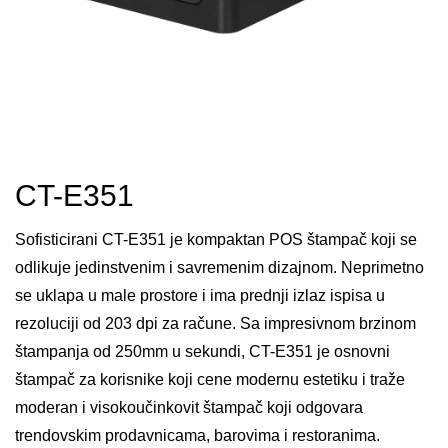
CT-E351
Sofisticirani CT-E351 je kompaktan POS štampač koji se
odlikuje jedinstvenim i savremenim dizajnom. Neprimetno
se uklapa u male prostore i ima prednji izlaz ispisa u
rezoluciji od 203 dpi za račune. Sa impresivnom brzinom
štampanja od 250mm u sekundi, CT-E351 je osnovni
štampač za korisnike koji cene modernu estetiku i traže
moderan i visokoučinkovit štampač koji odgovara
trendovskim prodavnicama, barovima i restoranima.