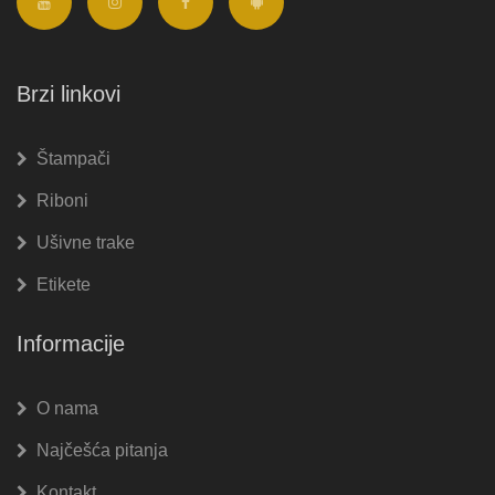
Brzi linkovi
Štampači
Riboni
Ušivne trake
Etikete
Informacije
O nama
Najčešća pitanja
Kontakt