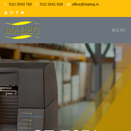
011/ 3543 760
011/ 3541 628
office@mabeg.rs
Youtube
Instagram
Facebook
Facebook
MENI