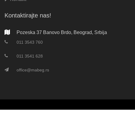
Kontaktirajte nas!
Pozeska 37 Banovo Brdo, Beograd, Srbija
011 3543 760
011 3541 628
office@mabeg.rs
©
2026 Mabeg d.o.o. | Sva prava zadržana