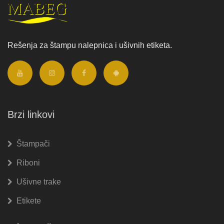
Rešenja za štampu nalepnica i ušivnih etiketa.
Brzi linkovi
Štampači
Riboni
Ušivne trake
Etikete