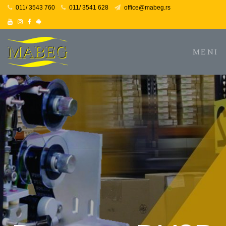
011/ 3543 760
011/ 3541 628
office@mabeg.rs
Youtube
Instagram
Facebook
Facebook
MENI