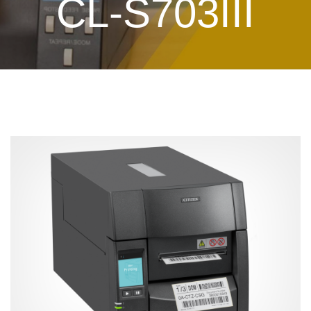
CL-S703III