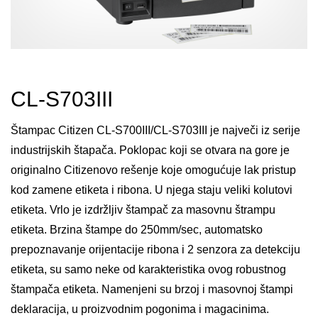
CL-S703III
Štampac Citizen CL-S700III/CL-S703III je največi iz serije
industrijskih štapača. Poklopac koji se otvara na gore je
originalno Citizenovo rešenje koje omogućuje lak pristup
kod zamene etiketa i ribona. U njega staju veliki kolutovi
etiketa. Vrlo je izdržljiv štampač za masovnu štrampu
etiketa. Brzina štampe do 250mm/sec, automatsko
prepoznavanje orijentacije ribona i 2 senzora za detekciju
etiketa, su samo neke od karakteristika ovog robustnog
štampača etiketa. Namenjeni su brzoj i masovnoj štampi
deklaracija, u proizvodnim pogonima i magacinima.