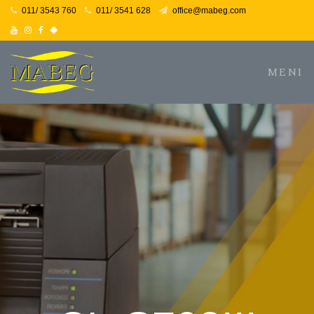
011/ 3543 760
011/ 3541 628
office@mabeg.com
Youtube
Instagram
Facebook
Android
MENI