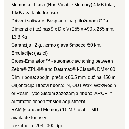
Memorija : Flash (Non-Volatile Memory) 4 MB total,
1 MB available for user
Driver i software: Besplartni na priloženom CD-u
Dimenzije i težina:(Š x D x V) 255 x 490 x 265 mm,
13.3 Kg
Garancija : 2 g. ,termo glava 6msecei/50 km.
Emulacije: (jezici)
Cross-Emulation™ - automatic switching between
Zebra® ZPL-II® and Datamax® I-Class®, DMX400
Dim. ribona: spoljni prečnik 86.5 mm, dužina 450 m
Orijentacija i tipovi ribona: IN, OUT,Wax, Wax/Resin
or Resin Type Sistem zazezamja ribona: ARCP™
automatic ribbon tension adjustment
RAM (standard Memory) 16 MB total, 1 MB
available for user
Rezolucija: 203 i 300 dpi