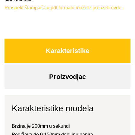
Prospekt štampača u pdf formatu možete preuzeti ovde
Karakteristike
Proizvodjac
Karakteristike modela
Brzina je 200mm u sekundi
Podržava do 0.150mm debljinu papira