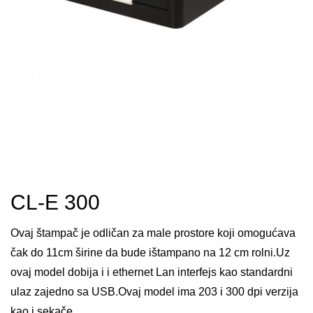
CL-E 300
Ovaj štampač je odličan za male prostore koji omogućava
čak do 11cm širine da bude ištampano na 12 cm rolni.Uz
ovaj model dobija i i ethernet Lan interfejs kao standardni
ulaz zajedno sa USB.Ovaj model ima 203 i 300 dpi verzija
kao i sekače.