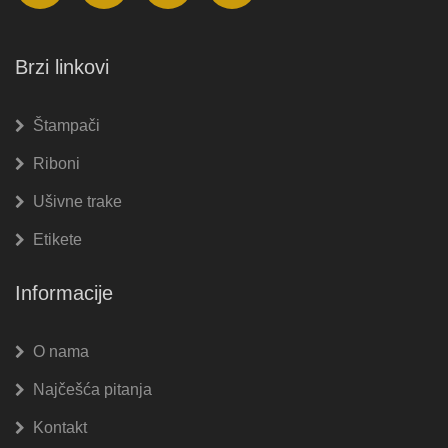
Brzi linkovi
Štampači
Riboni
Ušivne trake
Etikete
Informacije
O nama
Najčešća pitanja
Kontakt