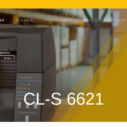
NA
O NAMA
PROIZVODI
NAJČEŠĆA PITANJA
CL-S 6621