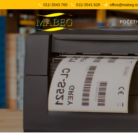
011/ 3543 760
011/ 3541 628
office@mabeg.rs
POČET