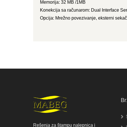
Memorija: 32 MB /1MB
Konekcija sa računarom: Dual Interface Se
Opcija: Mrežno povezivanje, eksterni sekač
Br
Rešenja za štampu nalepnica i