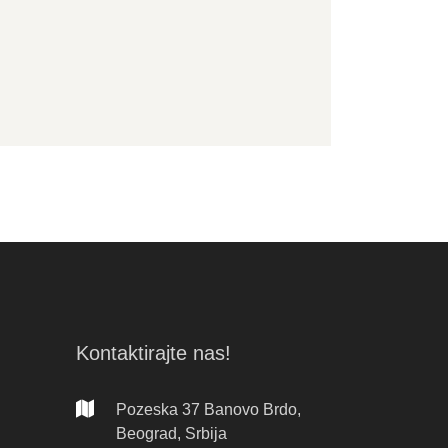
Kontaktirajte nas!
Pozeska 37 Banovo Brdo,
Beograd, Srbija