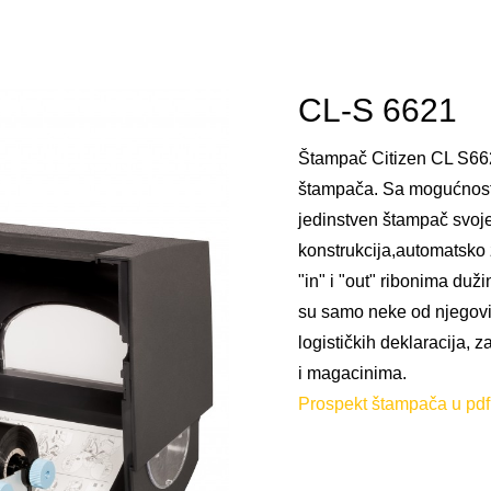
CL-S 6621
Štampač Citizen CL S662
štampača. Sa mogućnosti
jedinstven štampač svoje
konstrukcija,automatsko
"in" i "out" ribonima d
su samo neke od njegovih
logističkih deklaracija, 
i magacinima.
Prospekt štampača u pdf