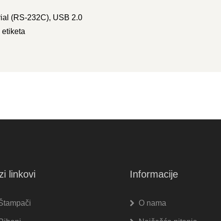
rial (RS-232C), USB 2.0
 etiketa
zi linkovi
Informacije
Štampači
O nama