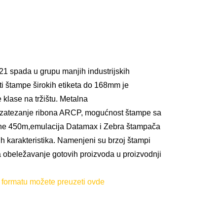
1 spada u grupu manjih industrijskih
 štampe širokih etiketa do 168mm je
 klase na tržištu. Metalna
 zatezanje ribona ARCP, mogućnost štampe sa
užine 450m,emulacija Datamax i Zebra štampača
 karakteristika. Namenjeni su brzoj štampi
za obeležavanje gotovih proizvoda u proizvodnji
 formatu možete preuzeti ovde